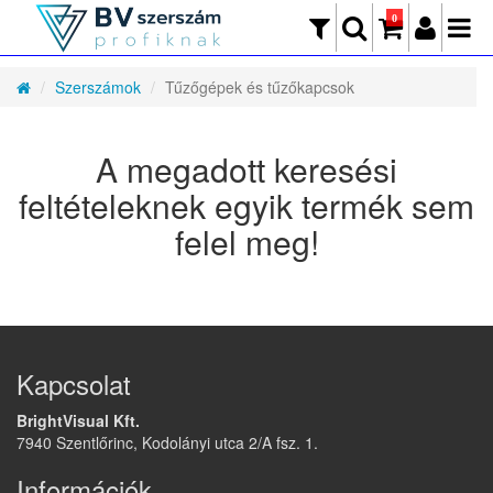
0
Szerszámok
Tűzőgépek és tűzőkapcsok
A megadott keresési
feltételeknek egyik termék sem
felel meg!
Kapcsolat
BrightVisual Kft.
7940 Szentlőrinc, Kodolányi utca 2/A fsz. 1.
Információk