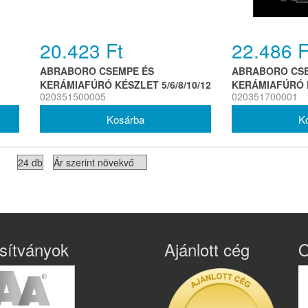
20.423 Ft
22.486 F
ABRABORO CSEMPE ÉS
ABRABORO CSE
KERÁMIAFÚRÓ KÉSZLET 5/6/8/10/12
KERÁMIAFÚRÓ 
020351500005
020351700001
MM
6/8/10/12/14 MM
sítványok
Ajánlott cég
O