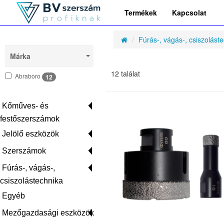
Termékek
Kapcsolat
Fúrás-, vágás-, csiszolást
Márka
12 találat
Abraboro
12
Kőműves- és
festőszerszámok
Jelölő eszközök
Szerszámok
Fúrás-, vágás-,
csiszolástechnika
Egyéb
Mezőgazdasági eszközök