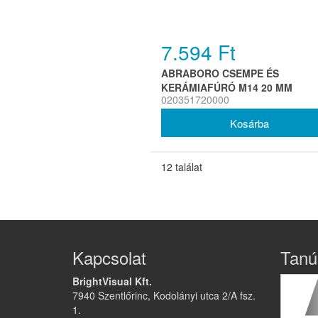
7.594 Ft
ABRABORO CSEMPE ÉS
KERÁMIAFÚRÓ M14 20 MM
020351720000
12 találat
Kapcsolat
Tanú
BrightVisual Kft.
7940 Szentlőrinc, Kodolányi utca 2/A fsz.
1.