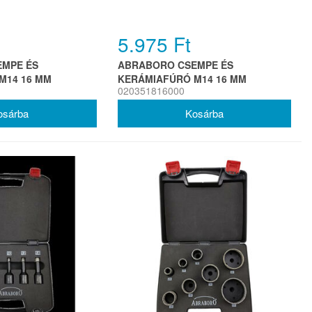
5.975 Ft
MPE ÉS
ABRABORO CSEMPE ÉS
M14 16 MM
KERÁMIAFÚRÓ M14 16 MM
020351816000
PREMIUM