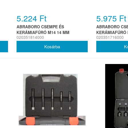
5.224 Ft
5.975 Ft
ABRABORO CSEMPE ÉS
ABRABORO CSE
KERÁMIAFÚRÓ M14 14 MM
KERÁMIAFÚRÓ 
020351814000
020351716000
PREMIUM