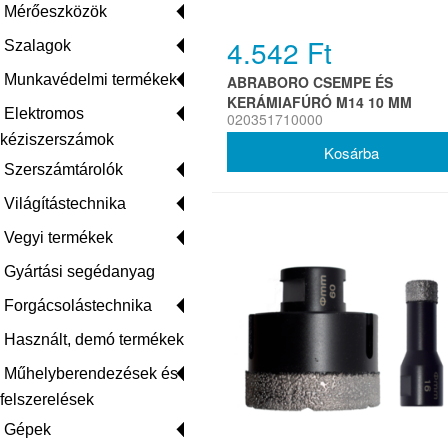
Mérőeszközök
4.542 Ft
Szalagok
Munkavédelmi termékek
ABRABORO CSEMPE ÉS
KERÁMIAFÚRÓ M14 10 MM
Elektromos
020351710000
kéziszerszámok
Szerszámtárolók
Világítástechnika
Vegyi termékek
Gyártási segédanyag
Forgácsolástechnika
Használt, demó termékek
Műhelyberendezések és
felszerelések
Gépek