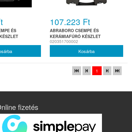
t
107.223 Ft
MPE ÉS
ABRABORO CSEMPE ÉS
KÉSZLET
KERÁMIAFÚRÓ KÉSZLET
020351700002
 M14
20/25/32/35/40/50/60 MM M14
1
nline fizetés