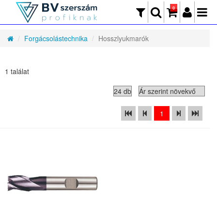
0
Forgácsolástechnika
Hosszlyukmarók
1 találat
1