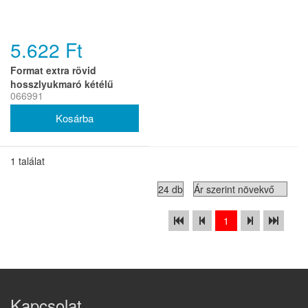
5.622 Ft
Format extra rövid
hosszlyukmaró kétélű
066991
DIN327D HSSE Co8 14mm
1 találat
1
Kapcsolat