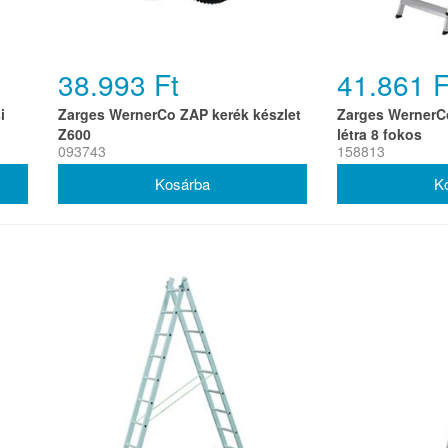
38.993 Ft
41.861 F
i
Zarges WernerCo ZAP kerék készlet
Zarges WernerCo
Z600
létra 8 fokos
093743
158813