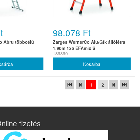
t
98.078 Ft
o Abru többcélú
Zarges WernerCo Alu/Gfk állólétra
1.90m 1x5 EFAmix S
189390
1
2
nline fizetés