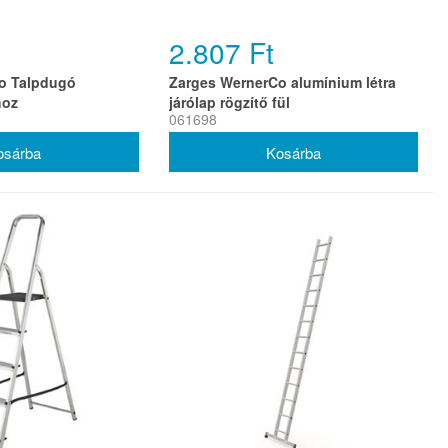
2.807 Ft
o Talpdugó
Zarges WernerCo alumínium létra
hoz
járólap rögzítő fül
061698