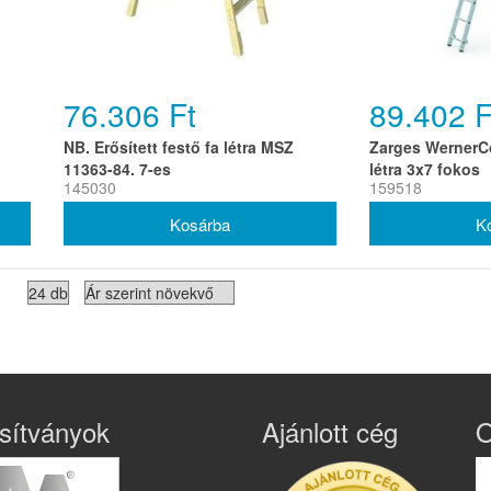
76.306 Ft
89.402 F
NB. Erősített festő fa létra MSZ
Zarges WernerC
11363-84. 7-es
létra 3x7 fokos
145030
159518
sítványok
Ajánlott cég
O