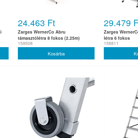
24.463 Ft
29.479 F
i
Zarges WernerCo Abru
Zarges WernerCo
támasztólétra 8 fokos (2.25m)
létra 6 fokos
159508
158811