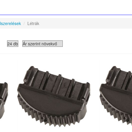
lszerelések
Létrák