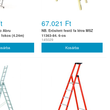
t
67.021 Ft
o Abru
NB. Erősített festő fa létra MSZ
5 fokos (4.24m)
11363-84. 6-os
145029