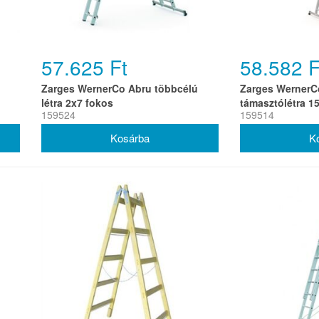
57.625 Ft
58.582 F
Zarges WernerCo Abru többcélú
Zarges WernerC
létra 2x7 fokos
támasztólétra 1
159524
159514