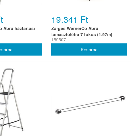
t
19.341 Ft
 Abru háztartási
Zarges WernerCo Abru
támasztólétra 7 fokos (1.97m)
159507