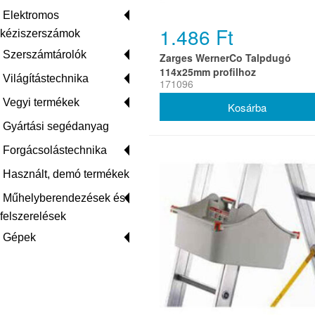
Elektromos
1.486 Ft
kéziszerszámok
Szerszámtárolók
Zarges WernerCo Talpdugó
114x25mm profilhoz
Világítástechnika
171096
Vegyi termékek
Gyártási segédanyag
Forgácsolástechnika
Használt, demó termékek
Műhelyberendezések és
felszerelések
Gépek