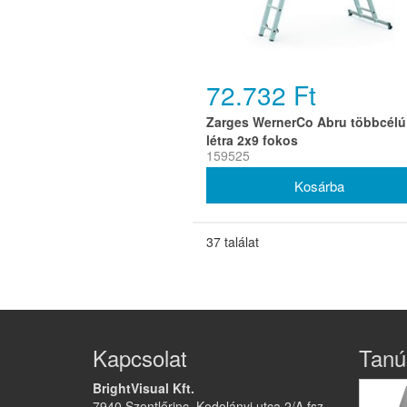
72.732 Ft
Zarges WernerCo Abru többcélú
létra 2x9 fokos
159525
37 találat
Kapcsolat
Tanú
BrightVisual Kft.
7940 Szentlőrinc, Kodolányi utca 2/A fsz.