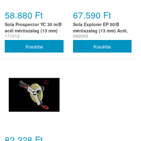
58.880 Ft
67.590 Ft
Sola Prospector YC 30 m/B
Sola Explorer EP 50/B
acél mérőszalag (13 mm)
mérőszalag (13 mm) Acél,
171012
092003
EK-osztály 2 (r)
Matt lakk, EK-osztály 1 (r)
82.228 Ft