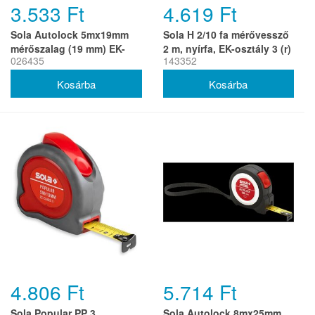
3.533 Ft
4.619 Ft
Sola Autolock 5mx19mm
Sola H 2/10 fa mérővessző
mérőszalag (19 mm) EK-
2 m, nyírfa, EK-osztály 3 (r)
026435
143352
osztály 2 (r)
4.806 Ft
5.714 Ft
Sola Popular PP 3
Sola Autolock 8mx25mm