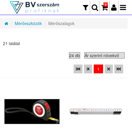
0
Mérőeszközök
Mérőszalagok
21 találat
1