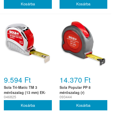
9.594 Ft
14.370 Ft
Sola Tri-Matic TM 3
Sola Popular PP 8
mérőszalag (13 mm) EK-
mérőszalag (r)
046825
093444
osztály 1 (r)