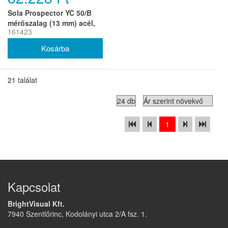
Sola Prospector YC 50/B
mérőszalag (13 mm) acél,
161423
Tufcote bevonat,
Multifunkciós akasztó, EK-
osztály 2 (r)
21 találat
1
Kapcsolat
BrightVisual Kft.
7940 Szentlőrinc, Kodolányi utca 2/A fsz. 1.