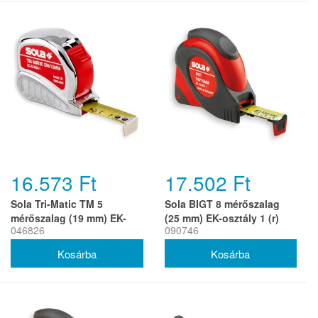
16.573 Ft
17.502 Ft
Sola Tri-Matic TM 5
Sola BIGT 8 mérőszalag
mérőszalag (19 mm) EK-
(25 mm) EK-osztály 1 (r)
046826
090746
osztály 1 (r)