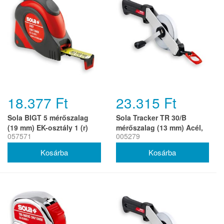
18.377 Ft
23.315 Ft
Sola BIGT 5 mérőszalag
Sola Tracker TR 30/B
(19 mm) EK-osztály 1 (r)
mérőszalag (13 mm) Acél,
057571
005279
Multifunkciós akasztó, EK-
osztály 2 (r)