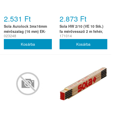
2.531 Ft
2.873 Ft
Sola Autolock 3mx16mm
Sola HW 2/10 (VE 10 Stk.)
mérőszalag (16 mm) EK-
fa mérővessző 2 m fehér,
023248
171014
osztály 2 (r)
EK-osztály 3 (r)