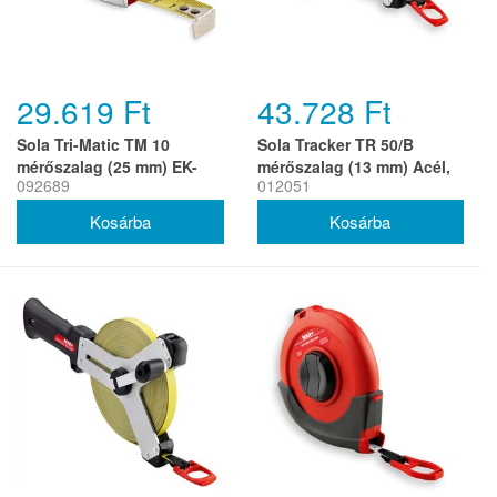
29.619 Ft
43.728 Ft
Sola Tri-Matic TM 10
Sola Tracker TR 50/B
mérőszalag (25 mm) EK-
mérőszalag (13 mm) Acél,
092689
012051
osztály 1 (r)
Multifunkciós akasztó, EK-
osztály 2 (r)