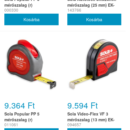
mérőszalag (r)
mérőszalag (25 mm) EK-
000330
143766
osztály 2 (r)
9.364 Ft
9.594 Ft
Sola Popular PP 5
Sola Video-Flex VF 3
mérőszalag (r)
mérőszalag (13 mm) EK-
011061
094657
osztály 2 (r)