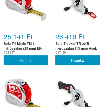
25.141 Ft
26.419 Ft
Sola Tri-Matic TM 8
Sola Tracker TR 20/B
mérőszalag (25 mm) EK-
mérőszalag (13 mm) Acél,
028547
047154
osztály 1 (r)
Multifunkciós akasztó, EK-
osztály 2 (r)