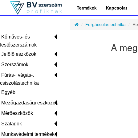
Termékek
Kapcsolat
Forgácsolástechnika
Re
Kőműves- és
A mega
festőszerszámok
Jelölő eszközök
Szerszámok
Fúrás-, vágás-,
csiszolástechnika
Egyéb
Mezőgazdasági eszközök
Mérőeszközök
Szalagok
Munkavédelmi termékek