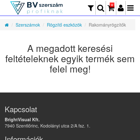
0
Szerszámok
Rögzítő eszközök
Rakományrögzítők
A megadott keresési
feltételeknek egyik termék sem
felel meg!
Kapcsolat
BrightVisual Kft.
7940 Szentlőrinc, Kodolányi utca 2/A fsz. 1.
Információk