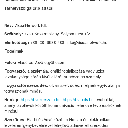
Tárhelyszolgáltató adatai
Név:
VisualNetwork Kft.
Székhely:
7761 Kozármisleny, Sólyom utca 1/2.
Elérhetőség:
+36 (30) 9938-488, info@visualnetwork.hu
Fogalmak
Felek:
Eladó és Vevő együttesen
Fogyasztó:
a szakmája, önálló foglalkozása vagy üzleti
tevékenysége körén kívül eljáró természetes személy
Fogyasztói szerződés:
olyan szerződés, melynek egyik alanya
fogyasztónak minősül
Honlap:
https://bvszerszam.hu
,
https://bvtools.hu
weboldal,
amely távollévők közötti kommunikációt lehetővé tévő eszköznek
minősül
Szerződés:
Eladó és Vevő között a Honlap és elektronikus
levelezés igénybevételével létrejövő adásvételi szerződés