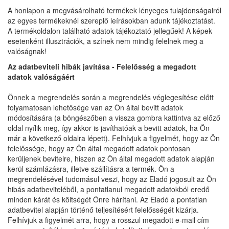
A honlapon a megvásárolható termékek lényeges tulajdonságairól
az egyes termékeknél szereplő leírásokban adunk tájékoztatást.
A termékoldalon található adatok tájékoztató jellegűek! A képek
esetenként illusztrációk, a színek nem mindig felelnek meg a
valóságnak!
Az adatbeviteli hibák javítása - Felelősség a megadott
adatok valóságáért
Önnek a megrendelés során a megrendelés véglegesítése előtt
folyamatosan lehetősége van az Ön által bevitt adatok
módosítására (a böngészőben a vissza gombra kattintva az előző
oldal nyílik meg, így akkor is javíthatóak a bevitt adatok, ha Ön
már a következő oldalra lépett). Felhívjuk a figyelmét, hogy az Ön
felelőssége, hogy az Ön által megadott adatok pontosan
kerüljenek bevitelre, hiszen az Ön által megadott adatok alapján
kerül számlázásra, illetve szállításra a termék. Ön a
megrendelésével tudomásul veszi, hogy az Eladó jogosult az Ön
hibás adatbeviteléből, a pontatlanul megadott adatokból eredő
minden kárát és költségét Önre hárítani. Az Eladó a pontatlan
adatbevitel alapján történő teljesítésért felelősségét kizárja.
Felhívjuk a figyelmét arra, hogy a rosszul megadott e-mail cím