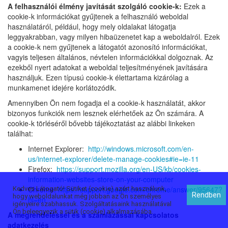
A felhasználói élmény javítását szolgáló cookie-k:
Ezek a
cookie-k információkat gyűjtenek a felhasználó weboldal
használatáról, például, hogy mely oldalakat látogatja
leggyakrabban, vagy milyen hibaüzenetet kap a weboldalról. Ezek
a cookie-k nem gyűjtenek a látogatót azonosító információkat,
vagyis teljesen általános, névtelen információkkal dolgoznak. Az
ezekből nyert adatokat a weboldal teljesítményének javítására
használjuk. Ezen típusú cookie-k élettartama kizárólag a
munkamenet idejére korlátozódik.
Amennyiben Ön nem fogadja el a cookie-k használatát, akkor
bizonyos funkciók nem lesznek elérhetőek az Ön számára. A
cookie-k törléséről bővebb tájékoztatást az alábbi linkeken
találhat:
Internet Explorer:
http://windows.microsoft.com/en-
us/internet-explorer/delete-manage-cookies#ie=ie-11
Firefox:
https://support.mozilla.org/en-US/kb/cookies-
information-websites-store-on-your-computer
Chrome:
https://support.google.com/chrome/answer/95647?
Kedves Látogató! Sütiket (cookie) azért használunk,
Rendben
hogy weboldalunkat még jobban az Ön személyes
hl=en
igényeire szabhassuk. Szolgáltatásaink használatával
Ön beleegyezik a sütik (cookie) alkalmazásába.
A megrendeléssel és a számlázással kapcsolatos
adatkezelés