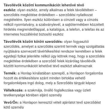
Távollévők közötti kommunikációt lehetővé tévő
eszköz:
olyan eszköz, amely alkalmas a felek távollétében –
szerződés megkötése érdekében – szerződési nyilatkozat
megtételére. Ilyen eszköz különösen a címzett vagy a címzés
nélküli nyomtatvány, a szabványlevél, a sajtótermékben közzétett
hirdetés megrendelőlappal, a katalógus, a telefon, a telefax és az
internetes hozzáférést biztosító eszköz
Távollévők között kötött szerződés:
olyan fogyasztói
szerződés, amelyet a szerződés szerinti termék vagy szolgáltatás
nyújtására szervezett távértékesítési rendszer keretében a felek
egyidejű fizikai jelenléte nélkül úgy kötnek meg, hogy a szerződés
megkötése érdekében a szerződő felek kizárólag távollévők
közötti kommunikációt lehetővé tévő eszközt alkalmaznak
Termék:
a Honlap kínálatában szereplő, a Honlapon forgalomba
hozott és értékesítésre szánt minden birtokba vehető
forgalomképes ingó dolog, mely a Szerződés tárgyát képezi
Vállalkozás:
a szakmája, önálló foglalkozása vagy üzleti
tevékenysége körében eljáró személy
Vevő/Ön:
a Honlapon keresztül vételi ajánlatot tevő szerződést
kötő személy