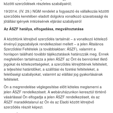
közötti szerződések részletes szabályairól;
19/2014. (IV. 29.) NGM rendelet a fogyasztó és vállalkozás közötti
szerződés keretében eladott dolgokra vonatkozó szavatossági és
jótállási igények intézésének eljárási szabályairól
Az ÁSZF hatálya, elfogadása, megváltoztatása
A közöttünk létrejövő szerződés tartalmát – a vonatkozó kötelező
érvényű jogszabályok rendelkezései mellett – a jelen Általános
Szerződési Feltételek (a továbbiakban: ÁSZF), valamint a
honlapon található további tájékoztatások határozzák meg. Ennek
megfelelően tartalmazza a jelen ÁSZF az Önt és bennünket illető
jogokat és kötelezettségeket, a szerződés létrejöttének feltételeit,
a teljesítési határidőket, a szállítási és fizetési feltételeket, a
felelősségi szabályokat, valamint az elállási jog gyakorlásának
feltételeit.
Ön a megrendelése véglegesítése előtt köteles megismerni a
jelen ÁSZF rendelkezéseit. A webáruházunkon keresztül történő
vásárlással Ön elfogadja a jelen ÁSZF rendelkezéseit, és az
ÁSZF maradéktalanul az Ön és az Eladó között létrejövő
szerződés részét képezi.