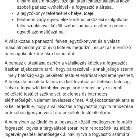
elektronikus hírközlési szolgáltatás felhasználásával közölt
szóbeli panasz kivételével - a fogyasztó aláírása,
a jegyzőkönyv felvételének helye, ideje,
telefonon vagy egyéb elektronikus hírközlési szolgáltatás
felhasználásával közölt szóbeli panasz esetén a panasz
egyedi azonosítószáma.
A vállalkozás a panaszról felvett jegyzőkönyvet és a válasz
másolati példányát öt évig köteles megőrizni, és azt az ellenőrző
hatóságoknak kérésükre bemutatni.
A panasz elutasítása esetén a vállalkozás köteles a fogyasztót
írásban tájékoztatni arról, hogy panaszával - annak jellege szerint
- mely hatóság vagy békéltető testület eljárását kezdeményezheti.
A tájékoztatásnak tartalmaznia kell továbbá az illetékes hatóság,
illetve a fogyasztó lakóhelye vagy tartózkodási helye szerinti
békéltető testület székhelyét, telefonos és internetes
elérhetőségét, valamint levelezési címét. A tájékoztatásnak arra is
ki kell terjednie, hogy a vállalkozás a fogyasztói jogvita rendezése
érdekében igénybe veszi-e a békéltető testületi eljárást.
Amennyiben az Eladó és a fogyasztó között esetlegesen fennálló
fogyasztói jogvita a tárgyalások során nem rendeződik, az alábbi
jogérvényesítési lehetőségek állnak nyitva a fogyasztó számára: