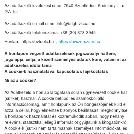
Az adatkezelő levelezési címe:
7940 Szentlőrinc, Kodolányi J. u.
2/A. fsz 1.
Az adatkezelő e-mail címe: i
nfo@brightvisual.hu
Az adatkezelő telefonszáma:
+36 (30) 378-3945
Honlap: https://bvtools
.hu ,
https://bvszerszam.hu
A honlapon végzett adatkezelések jogszabályi háttere,
jogalapja, célja, a kezelt személyes adatok köre, valamint az
adatkezelés időtartama
A cookie-k használatával kapcsolatos tájékoztatás
Mi az a cookie?
Az Adatkezelő a honlap látogatása során úgynevezett cookie-kat
(sütiket) használ. A cookie betűből és számokból álló
információcsomag, amit honlapunk az Ön böngészőjének küld el
azzal a céllal, hogy elmentse bizonyos beállításait, megkönnyítse
a honlapunk használatát és közreműködik abban, hogy néhány
releváns, statisztikai jellegű információt gyűjtsünk a látogatóinkról.
A cookie-k (sütik) nem tartalmaznak személyes információkat, és