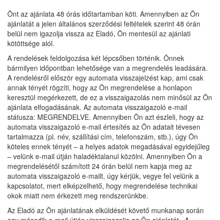
Önt az ajánlata 48 órás időtartamban köti. Amennyiben az Ön
ajánlatát a jelen általános szerződési feltételek szerint 48 órán
belül nem igazolja vissza az Eladó, Ön mentesül az ajánlati
kötöttsége alól.
A rendelések feldolgozása két lépcsőben történik. Önnek
bármilyen időpontban lehetősége van a megrendelés leadására.
A rendelésről először egy automata visszajelzést kap, ami csak
annak tényét rögzíti, hogy az Ön megrendelése a honlapon
keresztül megérkezett, de ez a visszaigazolás nem minősül az Ön
ajánlata elfogadásának. Az automata visszaigazoló e-mail
státusza: MEGRENDELVE. Amennyiben Ön azt észleli, hogy az
automata visszaigazoló e-mail értesítés az Ön adatait tévesen
tartalmazza (pl. név, szállítási cím, telefonszám, stb.), úgy Ön
köteles ennek tényét – a helyes adatok megadásával egyidejűleg
– velünk e-mail útján haladéktalanul közölni. Amennyiben Ön a
megrendelésétől számított 24 órán belül nem kapja meg az
automata visszaigazoló e-mailt, úgy kérjük, vegye fel velünk a
kapcsolatot, mert elképzelhető, hogy megrendelése technikai
okok miatt nem érkezett meg rendszerünkbe.
Az Eladó az Ön ajánlatának elküldését követő munkanap során