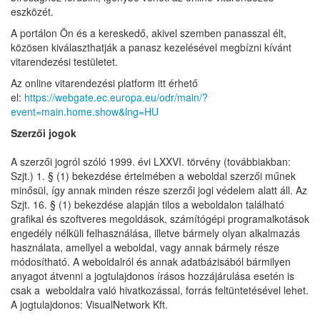
eszközét.
A portálon Ön és a kereskedő, akivel szemben panasszal élt,
közösen kiválaszthatják a panasz kezelésével megbízni kívánt
vitarendezési testületet.
Az online vitarendezési platform itt érhető
el:
https://webgate.ec.europa.eu/odr/main/?
event=main.home.show&lng=HU
Szerzői jogok
A szerzői jogról szóló 1999. évi LXXVI. törvény (továbbiakban:
Szjt.) 1. § (1) bekezdése értelmében a weboldal szerzői műnek
minősül, így annak minden része szerzői jogi védelem alatt áll. Az
Szjt. 16. § (1) bekezdése alapján tilos a weboldalon található
grafikai és szoftveres megoldások, számítógépi programalkotások
engedély nélküli felhasználása, illetve bármely olyan alkalmazás
használata, amellyel a weboldal, vagy annak bármely része
módosítható. A weboldalról és annak adatbázisából bármilyen
anyagot átvenni a jogtulajdonos írásos hozzájárulása esetén is
csak a weboldalra való hivatkozással, forrás feltüntetésével lehet.
A jogtulajdonos: VisualNetwork Kft.