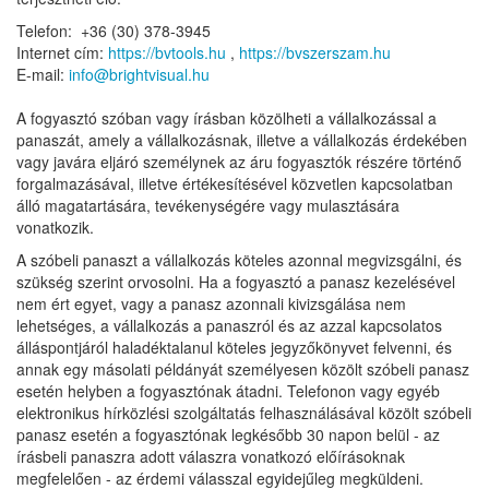
Telefon:
+36 (30) 378-3945
Internet cím:
https://bvtools.hu
,
https://bvszerszam.hu
E-mail:
info@brightvisual.hu
A fogyasztó szóban vagy írásban közölheti a vállalkozással a
panaszát, amely a vállalkozásnak, illetve a vállalkozás érdekében
vagy javára eljáró személynek az áru fogyasztók részére történő
forgalmazásával, illetve értékesítésével közvetlen kapcsolatban
álló magatartására, tevékenységére vagy mulasztására
vonatkozik.
A szóbeli panaszt a vállalkozás köteles azonnal megvizsgálni, és
szükség szerint orvosolni. Ha a fogyasztó a panasz kezelésével
nem ért egyet, vagy a panasz azonnali kivizsgálása nem
lehetséges, a vállalkozás a panaszról és az azzal kapcsolatos
álláspontjáról haladéktalanul köteles jegyzőkönyvet felvenni, és
annak egy másolati példányát személyesen közölt szóbeli panasz
esetén helyben a fogyasztónak átadni. Telefonon vagy egyéb
elektronikus hírközlési szolgáltatás felhasználásával közölt szóbeli
panasz esetén a fogyasztónak legkésőbb 30 napon belül - az
írásbeli panaszra adott válaszra vonatkozó előírásoknak
megfelelően - az érdemi válasszal egyidejűleg megküldeni.