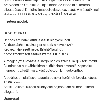
egy második e-mail útján visszaigazolja az Ön ajánlatát. A
szerződés az Ön által tett ajánlatnak az Eladó által történő
elfogadásával jön létre (második visszaigazolás). A második mail
státusza: FELDOLGOZÁS vagy SZÁLLÍTÁS ALATT.
Fizetési módok
Banki átutalás
Rendelését banki átutalással is kiegyenlítheti.
Az átutaláshoz szükséges adatok a következők:
Kedvezményezett neve: BrightVisual Kft.
Kedvezményezett számlaszáma: OTP Bank
A megjegyzés rovatba a megrendelés számát kérjük feltüntetni.
Az adatokat a továbbiakban a láblécben szereplő Kapcsolat
menüpontra kattintva a későbbiekben is megtekintheti.
A beérkezett utalások naponta egyszer kerülnek feldolgozásra:
15.00 órakor.
Banki utalásról küldött bizonylatot sajnos nem áll módunkban
elfogadni.
Utánvétel