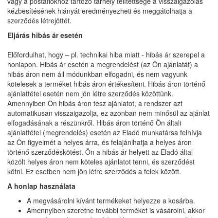
vagy a postafiókhoz tartozó tárhely telítettsége a visszaigazolás
kézbesítésének hiányát eredményezheti és meggátolhatja a
szerződés létrejöttét.
Eljárás hibás ár esetén
Előfordulhat, hogy – pl. technikai hiba miatt - hibás ár szerepel a
honlapon. Hibás ár esetén a megrendelést (az Ön ajánlatát) a
hibás áron nem áll módunkban elfogadni, és nem vagyunk
kötelesek a terméket hibás áron értékesíteni. Hibás áron történő
ajánlattétel esetén nem jön létre szerződés közöttünk.
Amennyiben Ön hibás áron tesz ajánlatot, a rendszer azt
automatikusan visszaigazolja, ez azonban nem minősül az ajánlat
elfogadásának a részünkről. Hibás áron történő Ön általi
ajánlattétel (megrendelés) esetén az Eladó munkatársa felhívja
az Ön figyelmét a helyes árra, és felajánlhatja a helyes áron
történő szerződéskötést. Ön a hibás ár helyett az Eladó által
közölt helyes áron nem köteles ajánlatot tenni, és szerződést
kötni. Ez esetben nem jön létre szerződés a felek között.
A honlap használata
A megvásárolni kívánt termékeket helyezze a kosárba.
Amennyiben szeretne további terméket is vásárolni, akkor