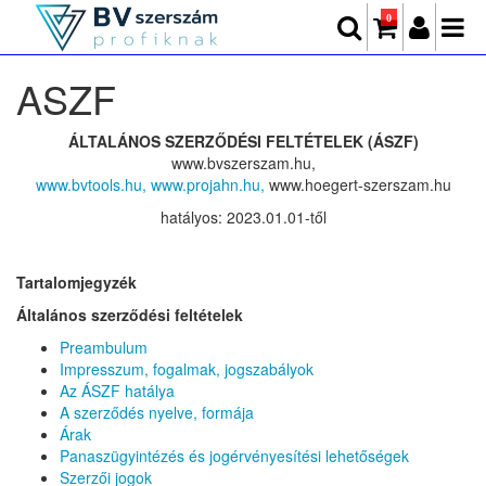
0
ASZF
ÁLTALÁNOS SZERZŐDÉSI FELTÉTELEK (ÁSZF)
www.bvszerszam.hu,
www.bvtools.hu,
www.projahn.hu,
www.hoegert-szerszam.hu
hatályos:
2023.01.01-től
Tartalomjegyzék
Általános szerződési feltételek
Preambulum
Impresszum, fogalmak, jogszabályok
Az ÁSZF hatálya
A szerződés nyelve, formája
Árak
Panaszügyintézés és jogérvényesítési lehetőségek
Szerzői jogok