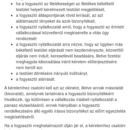
ha a fogyasztó az illetékességet az illetékes békéltető
testület helyett kérelmezett testület megjelölését,
a fogyasztó álláspontjának rövid leírását, az azt
alátámasztó tényeket és azok bizonyítékait,
a fogyasztó nyilatkozatát arról, hogy a fogyasztó az érintett
vállalkozással közvetlenül megkísérelte a vitás ügy
rendezését
a fogyasztó nyilatkozatát arra nézve, hogy az ügyben más
békéltető testület eljárását nem kezdeményezte, közvetítői
eljárás nem indult, keresetlevél beadására, illetve fizetési
meghagyás kibocsátása iránti kérelem előterjesztésére
nem került sor,
a testület döntésére irányuló indítványt,
a fogyasztó aláírását.
A kérelemhez csatolni kell azt az okiratot, illetve annak másolatát
(kivonatát), amelynek tartalmára a fogyasztó bizonyítékként
hivatkozik, így különösen a vállalkozás írásbeli nyilatkozatát a
panasz elutasításáról, ennek hiányában a fogyasztó
rendelkezésére álló egyéb írásos bizonyítékot az előírt egyeztetés
megkísérléséről.
Ha a fogyasztó meghatalmazott útján jár el, a kérelemhez csatolni