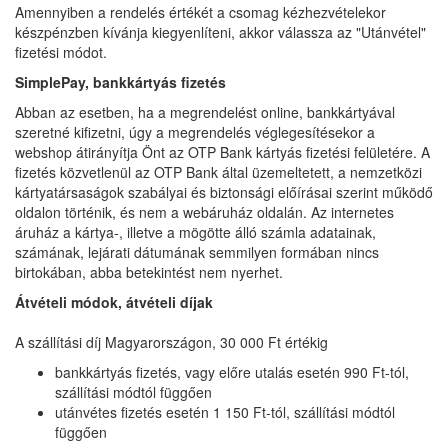
Amennyiben a rendelés értékét a csomag kézhezvételekor
készpénzben kívánja kiegyenlíteni, akkor válassza az "Utánvétel"
fizetési módot.
SimplePay, bankkártyás fizetés
Abban az esetben, ha a megrendelést online, bankkártyával
szeretné kifizetni, úgy a megrendelés véglegesítésekor a
webshop átirányítja Önt az OTP Bank kártyás fizetési felületére. A
fizetés közvetlenül az OTP Bank által üzemeltetett, a nemzetközi
kártyatársaságok szabályai és biztonsági előírásai szerint működő
oldalon történik, és nem a webáruház oldalán. Az internetes
áruház a kártya-, illetve a mögötte álló számla adatainak,
számának, lejárati dátumának semmilyen formában nincs
birtokában, abba betekintést nem nyerhet.
Átvételi módok, átvételi díjak
A szállítási díj Magyarországon, 30 000 Ft értékig
bankkártyás fizetés, vagy előre utalás esetén 990 Ft-tól,
szállítási módtól függően
utánvétes fizetés esetén 1 150 Ft-tól, szállítási módtól
függően