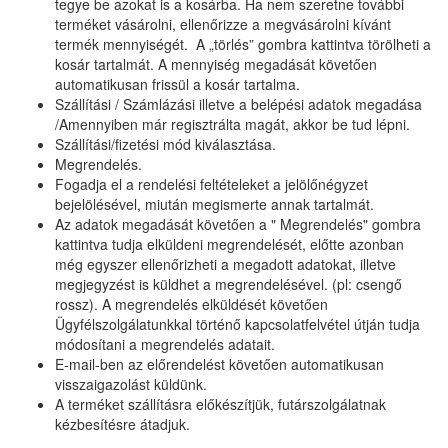
tegye be azokat is a kosárba. Ha nem szeretne további
terméket vásárolni, ellenőrizze a megvásárolni kívánt
termék mennyiségét. A „törlés” gombra kattintva törölheti a
kosár tartalmát. A mennyiség megadását követően
automatikusan frissül a kosár tartalma.
Szállítási / Számlázási illetve a belépési adatok megadása
/Amennyiben már regisztrálta magát, akkor be tud lépni.
Szállítási/fizetési mód kiválasztása.
Megrendelés.
Fogadja el a rendelési feltételeket a jelölőnégyzet
bejelölésével, miután megismerte annak tartalmát.
Az adatok megadását követően a " Megrendelés" gombra
kattintva tudja elküldeni megrendelését, előtte azonban
még egyszer ellenőrizheti a megadott adatokat, illetve
megjegyzést is küldhet a megrendelésével. (pl: csengő
rossz). A megrendelés elküldését követően
Ügyfélszolgálatunkkal történő kapcsolatfelvétel útján tudja
módosítani a megrendelés adatait.
E-mail-ben az előrendelést követően automatikusan
visszaigazolást küldünk.
A terméket szállításra előkészítjük, futárszolgálatnak
kézbesítésre átadjuk.