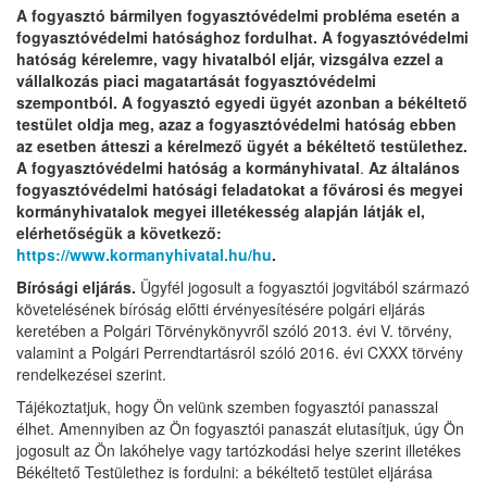
A fogyasztó bármilyen fogyasztóvédelmi probléma esetén a
fogyasztóvédelmi hatósághoz fordulhat. A fogyasztóvédelmi
hatóság kérelemre, vagy hivatalból eljár, vizsgálva ezzel a
vállalkozás piaci magatartását fogyasztóvédelmi
szempontból. A fogyasztó egyedi ügyét azonban a békéltető
testület oldja meg, azaz a fogyasztóvédelmi hatóság ebben
az esetben átteszi a kérelmező ügyét a békéltető testülethez.
A fogyasztóvédelmi hatóság a kormányhivatal
.
Az általános
fogyasztóvédelmi hatósági feladatokat a fővárosi és megyei
kormányhivatalok megyei illetékesség alapján látják el,
elérhetőségük a következő:
https://www.kormanyhivatal.hu/hu
.
Bírósági eljárás.
Ügyfél jogosult a fogyasztói jogvitából származó
követelésének bíróság előtti érvényesítésére polgári eljárás
keretében a Polgári Törvénykönyvről szóló 2013. évi V. törvény,
valamint a Polgári Perrendtartásról szóló 2016. évi CXXX törvény
rendelkezései szerint.
Tájékoztatjuk, hogy Ön velünk szemben fogyasztói panasszal
élhet. Amennyiben az Ön fogyasztói panaszát elutasítjuk, úgy Ön
jogosult az Ön lakóhelye vagy tartózkodási helye szerint illetékes
Békéltető Testülethez is fordulni: a békéltető testület eljárása