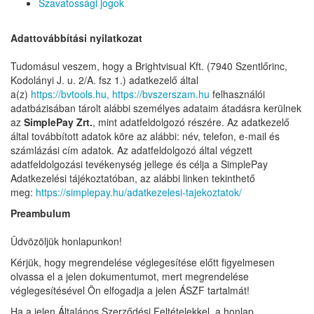
Szavatossági jogok
Adattovábbítási nyilatkozat
Tudomásul veszem, hogy a Brightvisual Kft. (7940 Szentlőrinc,
Kodolányi J. u. 2/A. fsz 1.) adatkezelő által
a(z)
https://bvtools.hu,
https://bvszerszam.hu
felhasználói
adatbázisában tárolt alábbi személyes adataim átadásra kerülnek
az
SimplePay Zrt.
, mint adatfeldolgozó részére. Az adatkezelő
által továbbított adatok köre az alábbi: név, telefon, e-mail és
számlázási cím adatok. Az adatfeldolgozó által végzett
adatfeldolgozási tevékenység jellege és célja a SimplePay
Adatkezelési tájékoztatóban, az alábbi linken tekinthető
meg:
https://simplepay.hu/adatkezelesi-tajekoztatok/
Preambulum
Üdvözöljük honlapunkon!
Kérjük, hogy megrendelése véglegesítése előtt figyelmesen
olvassa el a jelen dokumentumot, mert megrendelése
véglegesítésével Ön elfogadja a jelen ÁSZF tartalmát!
Ha a jelen Általános Szerződési Feltételekkel, a honlap