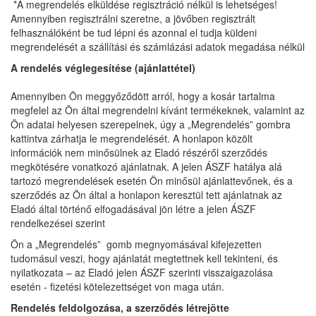
*A megrendelés elküldése regisztráció nélkül is lehetséges!
Amennyiben regisztrálni szeretne, a jövőben regisztrált
felhasználóként be tud lépni és azonnal el tudja küldeni
megrendelését a szállítási és számlázási adatok megadása nélkül
A rendelés véglegesítése (ajánlattétel)
Amennyiben Ön meggyőződött arról, hogy a kosár tartalma
megfelel az Ön által megrendelni kívánt termékeknek, valamint az
Ön adatai helyesen szerepelnek, úgy a „Megrendelés” gombra
kattintva zárhatja le megrendelését. A honlapon közölt
információk nem minősülnek az Eladó részéről szerződés
megkötésére vonatkozó ajánlatnak. A jelen ÁSZF hatálya alá
tartozó megrendelések esetén Ön minősül ajánlattevőnek, és a
szerződés az Ön által a honlapon keresztül tett ajánlatnak az
Eladó által történő elfogadásával jön létre a jelen ÁSZF
rendelkezései szerint
Ön a „Megrendelés” gomb megnyomásával kifejezetten
tudomásul veszi, hogy ajánlatát megtettnek kell tekinteni, és
nyilatkozata – az Eladó jelen ÁSZF szerinti visszaigazolása
esetén - fizetési kötelezettséget von maga után.
Rendelés feldolgozása, a szerződés létrejötte