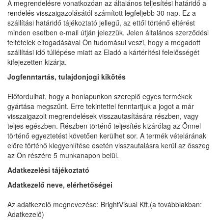
A megrendelésre vonatkozóan az általános teljesítési határidő a
rendelés visszaigazolásától számított legfeljebb 30 nap. Ez a
szállítási határidő tájékoztató jellegű, az ettől történő eltérést
minden esetben e-mail útján jelezzük. Jelen általános szerződési
feltételek elfogadásával Ön tudomásul veszi, hogy a megadott
szállítási idő túllépése miatt az Eladó a kártérítési felelősségét
kifejezetten kizárja.
Jogfenntartás, tulajdonjogi kikötés
Előfordulhat, hogy a honlapunkon szereplő egyes termékek
gyártása megszűnt. Erre tekintettel fenntartjuk a jogot a már
visszaigazolt megrendelések visszautasítására részben, vagy
teljes egészben. Részben történő teljesítés kizárólag az Önnel
történő egyeztetést követően kerülhet sor. A termék vételárának
előre történő kiegyenlítése esetén visszautalásra kerül az összeg
az Ön részére 5 munkanapon belül.
Adatkezelési tájékoztató
Adatkezelő neve, elérhetőségei
Az adatkezelő megnevezése: BrightVisual
Kft.
(a továbbiakban:
Adatkezelő)