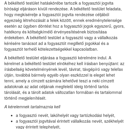
A békéltető testület hatáskörébe tartozik a fogyasztói jogvita
bírósági eljáráson kívüli rendezése. A békéltető testület feladata,
hogy megkísérelje a fogyasztói jogvita rendezése céljából
egyezség létrehozását a felek között, ennek eredménytelensége
esetén az ügyben döntést hoz a fogyasztói jogok egyszerű, gyors,
hatékony és költségkímélő érvényesítésének biztosítása
érdekében. A békéltető testület a fogyasztó vagy a vállalkozás
kérésére tanácsot ad a fogyasztót megillető jogokkal és a
fogyasztót terhelő kötelezettségekkel kapcsolatban.
A békéltető testület eljárása a fogyasztó kérelmére indul. A
kérelmet a békéltető testület elnökéhez kell írásban benyújtani: az
írásbeliség követelményének levél, távirat, távgépíró vagy telefax
útján, továbbá bármely egyéb olyan eszközzel is eleget lehet
tenni, amely a címzett számára lehetővé teszi a neki címzett
adatoknak az adat céljának megfelelő ideig történő tartós
tárolását, és a tárolt adatok változatlan formában és tartalommal
történő megjelenítését.
A kérelemnek tartalmaznia kell
a fogyasztó nevét, lakóhelyét vagy tartózkodási helyét,
a fogyasztói jogvitával érintett vállalkozás nevét, székhelyét
vagy érintett telephelyét,