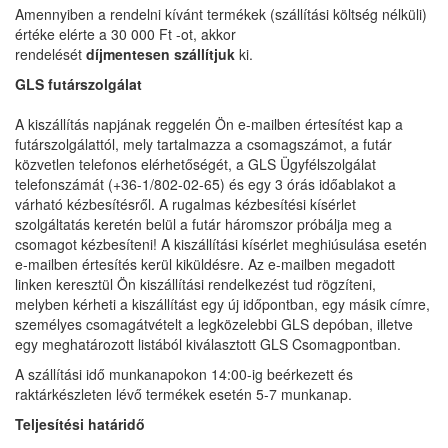
Amennyiben a rendelni kívánt termékek (szállítási költség nélküli)
értéke elérte a 30 000 Ft -ot, akkor
rendelését
díjmentesen szállítjuk
ki.
GLS futárszolgálat
A kiszállítás napjának reggelén Ön e-mailben értesítést kap a
futárszolgálattól, mely tartalmazza a csomagszámot, a futár
közvetlen telefonos elérhetőségét, a GLS Ügyfélszolgálat
telefonszámát (+36-1/802-02-65) és egy 3 órás időablakot a
várható kézbesítésről. A rugalmas kézbesítési kísérlet
szolgáltatás keretén belül a futár háromszor próbálja meg a
csomagot kézbesíteni! A kiszállítási kísérlet meghiúsulása esetén
e-mailben értesítés kerül kiküldésre. Az e-mailben megadott
linken keresztül Ön kiszállítási rendelkezést tud rögzíteni,
melyben kérheti a kiszállítást egy új időpontban, egy másik címre,
személyes csomagátvételt a legközelebbi GLS depóban, illetve
egy meghatározott listából kiválasztott GLS Csomagpontban.
A szállítási idő munkanapokon 14:00-ig beérkezett és
raktárkészleten lévő termékek esetén 5-7 munkanap.
Teljesítési határidő