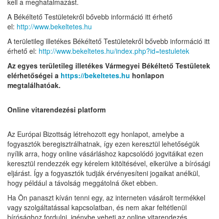
kell a meghatalmazást.
A Békéltető Testületekről bővebb információ itt érhető
el:
http://www.bekeltetes.hu
A területileg illetékes Békéltető Testületekről bővebb információ itt
érhető el:
http://www.bekeltetes.hu/index.php?id=testuletek
Az egyes területileg illetékes Vármegyei Békéltető Testületek
elérhetőségei a
https://bekeltetes.hu
honlapon
megtalálhatóak.
Online vitarendezési platform
Az Európai Bizottság létrehozott egy honlapot, amelybe a
fogyasztók beregisztrálhatnak, így ezen keresztül lehetőségük
nyílik arra, hogy online vásárláshoz kapcsolódó jogvitáikat ezen
keresztül rendezzék egy kérelem kitöltésével, elkerülve a bírósági
eljárást. Így a fogyasztók tudják érvényesíteni jogaikat anélkül,
hogy például a távolság meggátolná őket ebben.
Ha Ön panaszt kíván tenni egy, az interneten vásárolt termékkel
vagy szolgáltatással kapcsolatban, és nem akar feltétlenül
bírósághoz fordulni, igénybe veheti az online vitarendezés