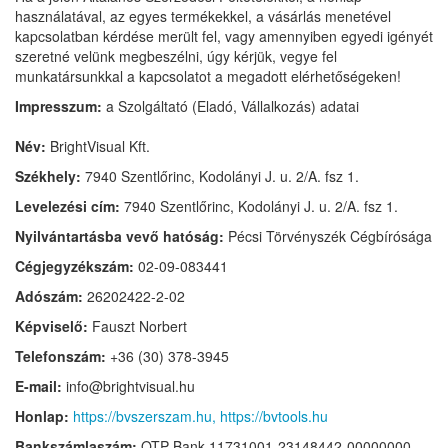
használatával, az egyes termékekkel, a vásárlás menetével
kapcsolatban kérdése merült fel, vagy amennyiben egyedi igényét
szeretné velünk megbeszélni, úgy kérjük, vegye fel
munkatársunkkal a kapcsolatot a megadott elérhetőségeken!
Impresszum:
a Szolgáltató (Eladó, Vállalkozás) adatai
Név:
BrightVisual Kft.
Székhely:
7940 Szentlőrinc, Kodolányi J. u. 2/A. fsz 1.
Levelezési cím:
7940 Szentlőrinc, Kodolányi J. u. 2/A. fsz 1.
Nyilvántartásba vevő hatóság:
Pécsi Törvényszék Cégbírósága
Cégjegyzékszám:
02-09-083441
Adószám:
26202422-2-02
Képviselő:
Fauszt Norbert
Telefonszám:
+36 (30) 378-3945
E-mail:
info@brightvisual.hu
Honlap:
https://bvszerszam.hu,
https://bvtools.hu
Bankszámlaszám:
OTP
Bank 11731001-23148442-00000000