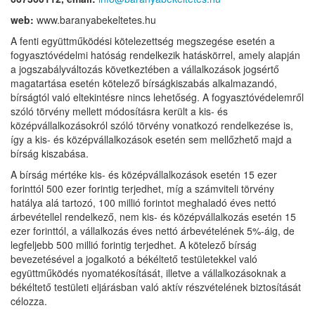
web:
www.baranyabekeltetes.hu
A fenti együttműködési kötelezettség megszegése esetén a
fogyasztóvédelmi hatóság rendelkezik hatáskörrel, amely alapján
a jogszabályváltozás következtében a vállalkozások jogsértő
magatartása esetén kötelező bírságkiszabás alkalmazandó,
bírságtól való eltekintésre nincs lehetőség. A fogyasztóvédelemről
szóló törvény mellett módosításra került a kis- és
középvállalkozásokról szóló törvény vonatkozó rendelkezése is,
így a kis- és középvállalkozások esetén sem mellőzhető majd a
bírság kiszabása.
A bírság mértéke kis- és középvállalkozások esetén 15 ezer
forinttól 500 ezer forintig terjedhet, míg a számviteli törvény
hatálya alá tartozó, 100 millió forintot meghaladó éves nettó
árbevétellel rendelkező, nem kis- és középvállalkozás esetén 15
ezer forinttól, a vállalkozás éves nettó árbevételének 5%-áig, de
legfeljebb 500 millió forintig terjedhet. A kötelező bírság
bevezetésével a jogalkotó a békéltető testületekkel való
együttműködés nyomatékosítását, illetve a vállalkozásoknak a
békéltető testületi eljárásban való aktív részvételének biztosítását
célozza.