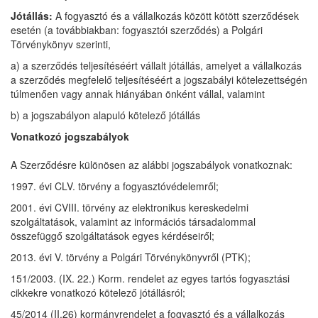
Jótállás:
A fogyasztó és a vállalkozás között kötött szerződések
esetén (a továbbiakban: fogyasztói szerződés) a Polgári
Törvénykönyv szerinti,
a) a szerződés teljesítéséért vállalt jótállás, amelyet a vállalkozás
a szerződés megfelelő teljesítéséért a jogszabályi kötelezettségén
túlmenően vagy annak hiányában önként vállal, valamint
b) a jogszabályon alapuló kötelező jótállás
Vonatkozó jogszabályok
A Szerződésre különösen az alábbi jogszabályok vonatkoznak:
1997. évi CLV. törvény a fogyasztóvédelemről;
2001. évi CVIII. törvény az elektronikus kereskedelmi
szolgáltatások, valamint az információs társadalommal
összefüggő szolgáltatások egyes kérdéseiről;
2013. évi V. törvény a Polgári Törvénykönyvről (PTK);
151/2003. (IX. 22.) Korm. rendelet az egyes tartós fogyasztási
cikkekre vonatkozó kötelező jótállásról;
45/2014 (II.26) kormányrendelet a fogyasztó és a vállalkozás