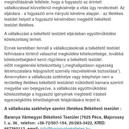
megindításának feltétele, hogy a fogyasztó az érintett
vállalkozással közvetlenül megkísérelje a vitás ügy rendezését. Az
eljárásra - a fogyasztó erre irányuló kérelme alapján - az illetékes
testület helyett a fogyasztó kérelmében megjelölt békéltető
testület illetékes.
A vállalkozást a békéltető testületi eljárásban együttműködési
kötelezettség terheli.
Ennek keretében fennáll a vállalkozásoknak a békéltető testület
felhívására történő válaszirat megküldési kötelezettsége, továbbá
kötelezettségként kerül rögzítésre a békéltető testület
előtti megjelenési kötelezettség („meghallgatáson egyezség
létrehozatalára feljogosított személy részvételének biztosítása”).
Amennyiben a vállalkozás székhelye vagy telephelye nem a
területileg illetékes békéltető testületet működtető kamara szerinti
megyébe van bejegyezve, a vállalkozás együttműködési
kötelezettsége a fogyasztó igényének megfelelő írásbeli
egyezségkötés lehetőségének felajánlására terjed ki.
A vállalkozás székhelye szerint illetékes Békéltető testület :
Baranya Vármegyei Békéltető Testület (7625 Pécs, Majorossy
I. u. 36
.,
telefon: +36-72/507-154, 20/283-3422, KRID:
667360112,
email:
info@baranyabekeltetes.hu