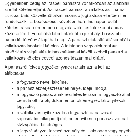
Egyebekben pedig az írásbeli panaszra vonatkozóan az alábbiak
szerint köteles eljárni. Az írásbeli panaszt a vállalkozás - ha az
Európai Unió közvetlenül alkalmazandó jogi aktusa eltérően nem
rendelkezik - a beérkezését követően harminc napon belül
köteles írásban érdemben megválaszolni és intézkedni annak
közlése iránt. Ennél rövidebb határidőt jogszabály, hosszabb
határidőt törvény állapíthat meg. A panaszt elutasító álláspontját a
vállalkozás indokolni köteles. A telefonon vagy elektronikus
hírközlési szolgáltatás felhasználásával közölt szóbeli panaszt a
vállalkozás köteles egyedi azonosítószámmal ellátni.
A panaszról felvett jegyzőkönyvnek tartalmaznia kell az
alábbiakat:
a fogyasztó neve, lakcíme,
a panasz előterjesztésének helye, ideje, módja,
a fogyasztó panaszának részletes leírása, a fogyasztó által
bemutatott iratok, dokumentumok és egyéb bizonyítékok
jegyzéke,
a vállalkozás nyilatkozata a fogyasztó panaszával
kapcsolatos álláspontjáról, amennyiben a panasz azonnali
kivizsgálása lehetséges,
a jegyzőkönyvet felvevő személy és - telefonon vagy egyéb