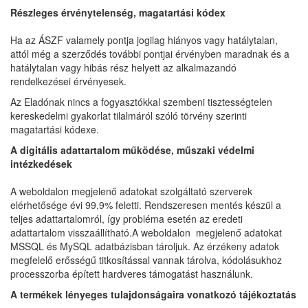
Részleges érvénytelenség, magatartási kódex
Ha az ÁSZF valamely pontja jogilag hiányos vagy hatálytalan,
attól még a szerződés további pontjai érvényben maradnak és a
hatálytalan vagy hibás rész helyett az alkalmazandó
rendelkezései érvényesek.
Az Eladónak nincs a fogyasztókkal szembeni tisztességtelen
kereskedelmi gyakorlat tilalmáról szóló törvény szerinti
magatartási kódexe.
A digitális adattartalom működése, műszaki védelmi
intézkedések
A weboldalon megjelenő adatokat szolgáltató szerverek
elérhetősége évi 99,9% feletti. Rendszeresen mentés készül a
teljes adattartalomról, így probléma esetén az eredeti
adattartalom visszaállítható.A weboldalon megjelenő adatokat
MSSQL és MySQL adatbázisban tároljuk. Az érzékeny adatok
megfelelő erősségű titkosítással vannak tárolva, kódolásukhoz
processzorba épített hardveres támogatást használunk.
A termékek lényeges tulajdonságaira vonatkozó tájékoztatás