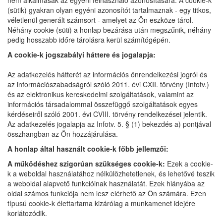
nem alkalmasak az egyéni felhasználó azonosítására. A cookie-k
(sütik) gyakran olyan egyéni azonosítót tartalmaznak - egy titkos,
véletlenül generált számsort - amelyet az Ön eszköze tárol.
Néhány cookie (süti) a honlap bezárása után megszűnik, néhány
pedig hosszabb időre tárolásra kerül számítógépén.
A cookie-k jogszabályi háttere és jogalapja:
Az adatkezelés hátterét az információs önrendelkezési jogról és
az információszabadságról szóló 2011. évi CXII. törvény (Infotv.)
és az elektronikus kereskedelmi szolgáltatások, valamint az
információs társadalommal összefüggő szolgáltatások egyes
kérdéseiről szóló 2001. évi CVIII. törvény rendelkezései jelentik.
Az adatkezelés jogalapja az Infotv. 5. § (1) bekezdés a) pontjával
összhangban az Ön hozzájárulása.
A honlap által használt cookie-k főbb jellemzői:
A működéshez szigorúan szükséges cookie-k:
Ezek a cookie-
k a weboldal használatához nélkülözhetetlenek, és lehetővé teszik
a weboldal alapvető funkcióinak használatát. Ezek hiányába az
oldal számos funkciója nem lesz elérhető az Ön számára. Ezen
típusú cookie-k élettartama kizárólag a munkamenet idejére
korlátozódik.