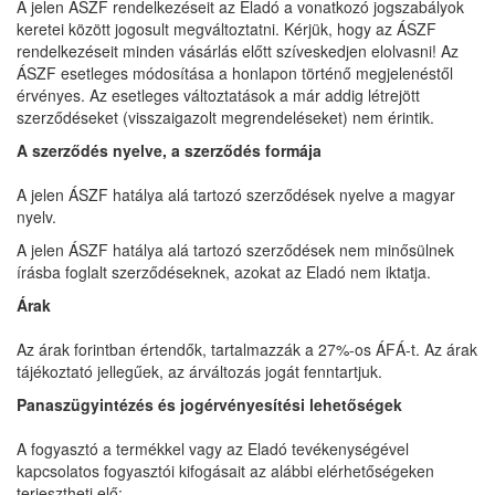
A jelen ÁSZF rendelkezéseit az Eladó a vonatkozó jogszabályok
keretei között jogosult megváltoztatni. Kérjük, hogy az ÁSZF
rendelkezéseit minden vásárlás előtt szíveskedjen elolvasni! Az
ÁSZF esetleges módosítása a honlapon történő megjelenéstől
érvényes. Az esetleges változtatások a már addig létrejött
szerződéseket (visszaigazolt megrendeléseket) nem érintik.
A szerződés nyelve, a szerződés formája
A jelen ÁSZF hatálya alá tartozó szerződések nyelve a magyar
nyelv.
A jelen ÁSZF hatálya alá tartozó szerződések nem minősülnek
írásba foglalt szerződéseknek, azokat az Eladó nem iktatja.
Árak
Az árak forintban értendők, tartalmazzák a 27%-os ÁFÁ-t. Az árak
tájékoztató jellegűek, az árváltozás jogát fenntartjuk.
Panaszügyintézés és jogérvényesítési lehetőségek
A fogyasztó a termékkel vagy az Eladó tevékenységével
kapcsolatos fogyasztói kifogásait az alábbi elérhetőségeken
terjesztheti elő: