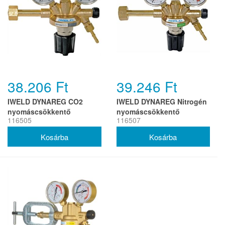
38.206 Ft
39.246 Ft
IWELD DYNAREG CO2
IWELD DYNAREG Nitrogén
nyomáscsökkentő
nyomáscsökkentő
116505
116507
230/22l/min
230/10bar