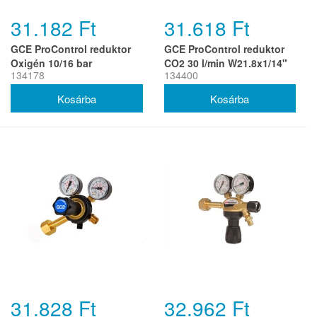
31.182 Ft
31.618 Ft
GCE ProControl reduktor
GCE ProControl reduktor
Oxigén 10/16 bar
CO2 30 l/min W21.8x1/14"
134178
134400
W21.8x1/14' G1/4'
G3/8"
31.828 Ft
32.962 Ft