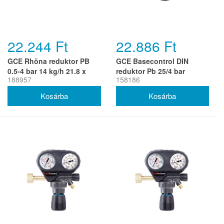
22.244 Ft
22.886 Ft
GCE Rhöna reduktor PB
GCE Basecontrol DIN
0.5-4 bar 14 kg/h 21.8 x
reduktor Pb 25/4 bar
188957
158186
1/14'
W21.8xG3/8'Lh