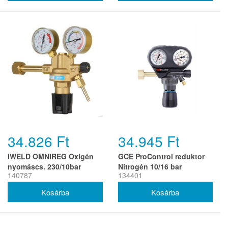
34.826 Ft
34.945 Ft
IWELD OMNIREG Oxigén
GCE ProControl reduktor
nyomáscs. 230/10bar
Nitrogén 10/16 bar
140787
134401
(H,SK,HR)
W24.32x1/14' G1/4'