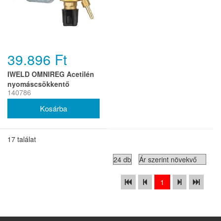
39.896 Ft
IWELD OMNIREG Acetilén
nyomáscsökkentő
140786
25/1.5bar
17 találat
1