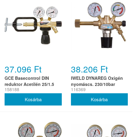
37.096 Ft
38.206 Ft
GCE Basecontrol DIN
IWELD DYNAREG Oxigén
reduktor Acetilén 25/1.5
nyomáscs. 230/10bar
158188
116369
bar kengyel G3/8'Lh
(H,SK,HR)