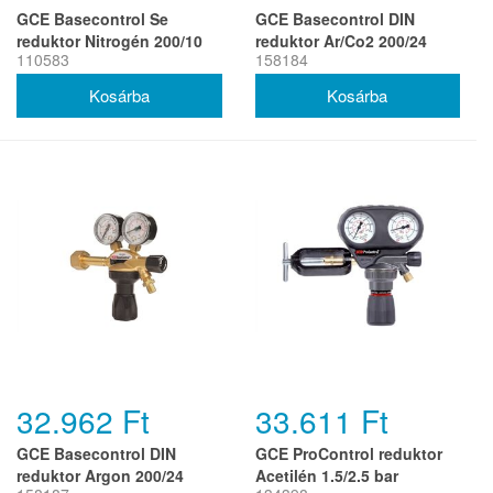
GCE Basecontrol Se
GCE Basecontrol DIN
reduktor Nitrogén 200/10
reduktor Ar/Co2 200/24
110583
158184
bar DIN10 W24.32x1/14' x
l/perc W21.8'xG1/4'
G1/4'
32.962 Ft
33.611 Ft
GCE Basecontrol DIN
GCE ProControl reduktor
reduktor Argon 200/24
Acetilén 1.5/2.5 bar