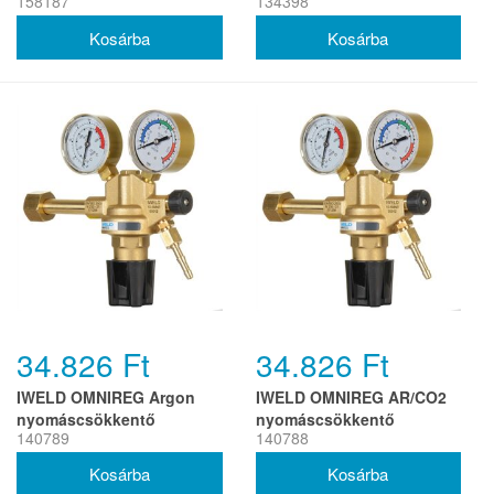
158187
134398
l/perc G1/2'xG1/4'
kengyel G3/8'
34.826 Ft
34.826 Ft
IWELD OMNIREG Argon
IWELD OMNIREG AR/CO2
nyomáscsökkentő
nyomáscsökkentő
140789
140788
230/22l/min (H)
230/22l/min W21.8
(H.SI.HR.RO)